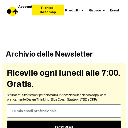
Account
Richiedi
Prodotti
Risorse
Eventi
Roadmap
Archivio delle Newsletter
Ricevile ogni lunedì alle 7:00.
Gratis.
Strumenti e framework per sbloccare l’innovazione in azienda e applicare
praticamente Design Thinking, Blue Ocean Strategy, JTBD e OKRs.
ISCRIVIMI