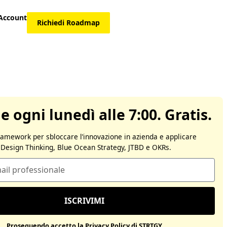
Account
Richiedi Roadmap
le ogni lunedì alle 7:00. Gratis.
ramework per sbloccare l’innovazione in azienda e applicare
Design Thinking, Blue Ocean Strategy, JTBD e OKRs.
ISCRIVIMI
Proseguendo accetto la Privacy Policy di STRTGY