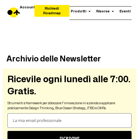
Account
Richiedi
Prodotti
Risorse
Eventi
Roadmap
Archivio delle Newsletter
Ricevile ogni lunedì alle 7:00.
Gratis.
Strumenti e framework per sbloccare l’innovazione in azienda e applicare
praticamente Design Thinking, Blue Ocean Strategy, JTBD e OKRs.
ISCRIVIMI