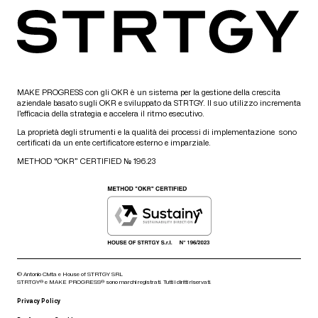
MAKE PROGRESS con gli OKR è un sistema per la gestione della crescita
aziendale basato sugli OKR e sviluppato da STRTGY. Il suo utilizzo incrementa
l’efficacia della strategia e accelera il ritmo esecutivo.
La proprietà degli strumenti e la qualità dei processi di implementazione sono
certificati da un ente certificatore esterno e imparziale.
METHOD “OKR” CERTIFIED № 196.23
© Antonio Civita e House of STRTGY SRL
STRTGY® e MAKE PROGRESS® sono marchi registrati. Tutti i diritti riservati.
Privacy Policy