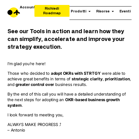
Account
Richiedi
Prodotti
Risorse
Eventi
Roadmap
See our Tools in action and learn how they
can simplify, accelerate and improve your
strategy execution.
I’m glad you’re here!
Those who decided to
adopt OKRs with STRTGY
were able to
achieve great benefits in terms of
strategic clarity
,
prioritization
,
and
greater control over
business results.
By the end of this call you will have a detailed understanding of
the next steps for adopting an
OKR-based business growth
system
.
I look forward to meeting you,
ALWAYS MAKE PROGRESS ⤴
– Antonio