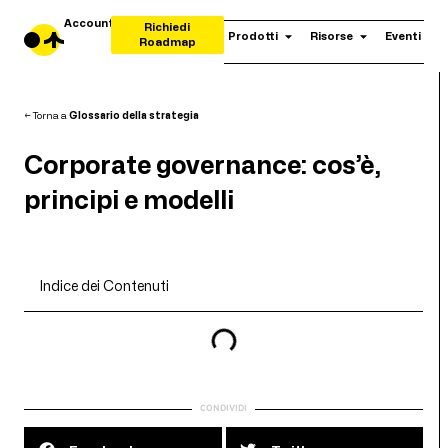
Account
Richiedi
Prodotti
Risorse
Eventi
Roadmap
← Torna a
Glossario della strategia
Corporate governance: cos’è,
principi e modelli
Indice dei Contenuti
CONDIVIDI