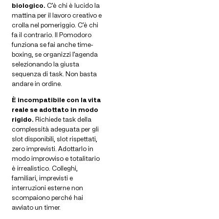
biologico.
C’è chi è lucido la
mattina per il lavoro creativo e
crolla nel pomeriggio. C’è chi
fa il contrario. Il Pomodoro
funziona se fai anche time-
boxing, se organizzi l’agenda
selezionando la giusta
sequenza di task. Non basta
andare in ordine.
È incompatibile con la vita
reale se adottato in modo
rigido.
Richiede task della
complessità adeguata per gli
slot disponibili, slot rispettati,
zero imprevisti. Adottarlo in
modo improvviso e totalitario
è irrealistico. Colleghi,
familiari, imprevisti e
interruzioni esterne non
scompaiono perché hai
avviato un timer.