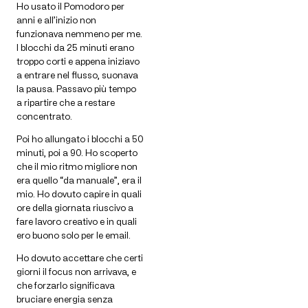
Ho usato il Pomodoro per
anni e all’inizio non
funzionava nemmeno per me.
I blocchi da 25 minuti erano
troppo corti e appena iniziavo
a entrare nel flusso, suonava
la pausa. Passavo più tempo
a ripartire che a restare
concentrato.
Poi ho allungato i blocchi a 50
minuti, poi a 90. Ho scoperto
che il mio ritmo migliore non
era quello “da manuale”, era il
mio. Ho dovuto capire in quali
ore della giornata riuscivo a
fare lavoro creativo e in quali
ero buono solo per le email.
Ho dovuto accettare che certi
giorni il focus non arrivava, e
che forzarlo significava
bruciare energia senza