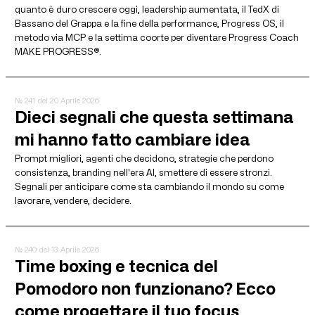
quanto è duro crescere oggi, leadership aumentata, il TedX di
Bassano del Grappa e la fine della performance, Progress OS, il
metodo via MCP e la settima coorte per diventare Progress Coach
MAKE PROGRESS®.
№ 241
del 20 Aprile 2026
Dieci segnali che questa settimana
mi hanno fatto cambiare idea
Prompt migliori, agenti che decidono, strategie che perdono
consistenza, branding nell'era AI, smettere di essere stronzi.
Segnali per anticipare come sta cambiando il mondo su come
lavorare, vendere, decidere.
№ 240
del 13 Aprile 2026
Time boxing e tecnica del
Pomodoro non funzionano? Ecco
come progettare il tuo focus.