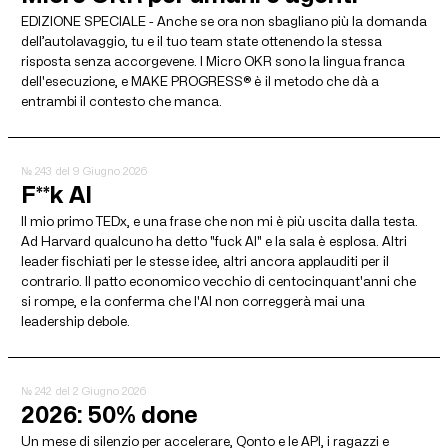
EDIZIONE SPECIALE - Anche se ora non sbagliano più la domanda
dell’autolavaggio, tu e il tuo team state ottenendo la stessa
risposta senza accorgevene. I Micro OKR sono la lingua franca
dell'esecuzione, e MAKE PROGRESS® è il metodo che dà a
entrambi il contesto che manca.
№ 243
del 9 Giugno 2026
F**k AI
Il mio primo TEDx, e una frase che non mi è più uscita dalla testa.
Ad Harvard qualcuno ha detto "fuck AI" e la sala è esplosa. Altri
leader fischiati per le stesse idee, altri ancora applauditi per il
contrario. Il patto economico vecchio di centocinquant'anni che
si rompe, e la conferma che l'AI non correggerà mai una
leadership debole.
№ 242
del 2 Giugno 2026
2026: 50% done
Un mese di silenzio per accelerare, Qonto e le API, i ragazzi e