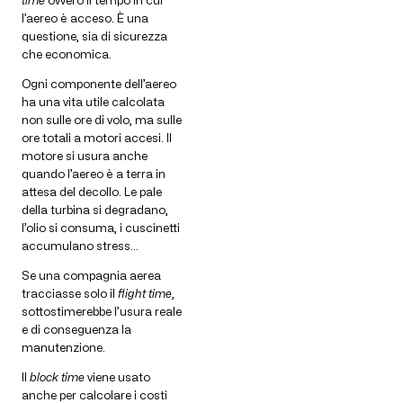
time
ovvero il tempo in cui
l’aereo è acceso. È una
questione, sia di sicurezza
che economica.
Ogni componente dell’aereo
ha una vita utile calcolata
non sulle ore di volo, ma sulle
ore totali a motori accesi. Il
motore si usura anche
quando l’aereo è a terra in
attesa del decollo. Le pale
della turbina si degradano,
l’olio si consuma, i cuscinetti
accumulano stress…
Se una compagnia aerea
tracciasse solo il
flight time
,
sottostimerebbe l’usura reale
e di conseguenza la
manutenzione.
Il
block time
viene usato
anche per calcolare i costi