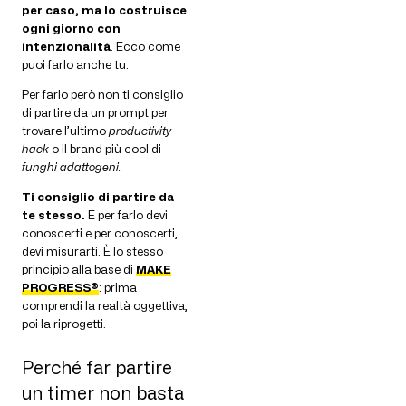
per caso, ma lo costruisce
ogni giorno con
intenzionalità
. Ecco come
puoi farlo anche tu.
Per farlo però non ti consiglio
di partire da un prompt per
trovare l’ultimo
productivity
hack
o il brand più cool di
funghi adattogeni.
Ti consiglio di partire da
te stesso.
E per farlo devi
conoscerti e per conoscerti,
devi misurarti. È lo stesso
principio alla base di
MAKE
PROGRESS®
: prima
comprendi la realtà oggettiva,
poi la riprogetti.
Perché far partire
un timer non basta