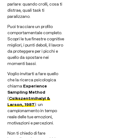
parlare: quando crolli, cosa ti
distrae, quali task ti
paralizzano.
Puoi tracciare un profilo
comportamentale completo.
Scopri le tue finestre cognitive
migliori, i punti deboli, il lavoro
da proteggere per i picchi e
quello da spostare nei
momenti bassi.
Voglio invitarti a fare quello
che la ricerca psicologica
chiama
Experience
Sampling Method
(
Csikszentmihalyi &
Larson, 1987
): un
campionamento in tempo
reale delle tue emozioni,
motivazioni e percezioni.
Non ti chiedo di fare