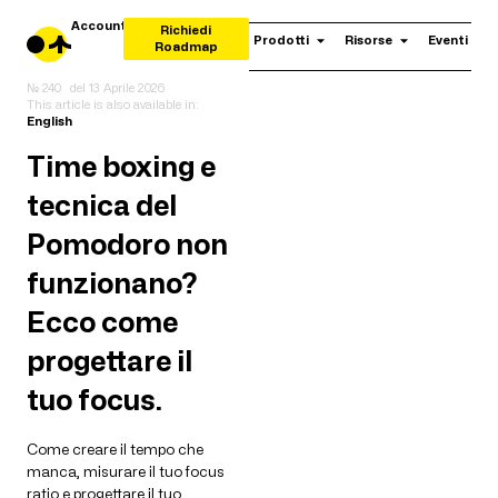
Account
Richiedi
Prodotti
Risorse
Eventi
Roadmap
№ 240
del
13 Aprile 2026
This article is also available in:
English
Time boxing e
tecnica del
Pomodoro non
funzionano?
Ecco come
progettare il
tuo focus.
Come creare il tempo che
manca, misurare il tuo focus
ratio e progettare il tuo