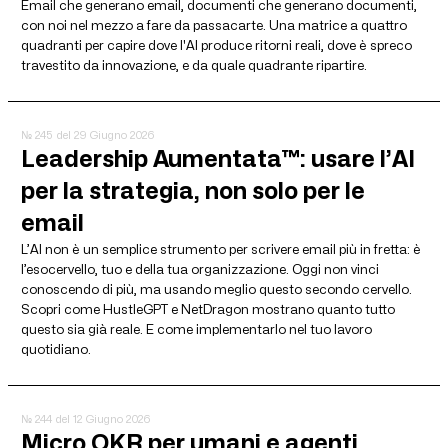
Email che generano email, documenti che generano documenti,
con noi nel mezzo a fare da passacarte. Una matrice a quattro
quadranti per capire dove l'AI produce ritorni reali, dove è spreco
travestito da innovazione, e da quale quadrante ripartire.
№ 245
del 29 Giugno 2026
Leadership Aumentata™: usare l’AI
per la strategia, non solo per le
email
L’AI non è un semplice strumento per scrivere email più in fretta: è
l’esocervello, tuo e della tua organizzazione. Oggi non vinci
conoscendo di più, ma usando meglio questo secondo cervello.
Scopri come HustleGPT e NetDragon mostrano quanto tutto
questo sia già reale. E come implementarlo nel tuo lavoro
quotidiano.
№ 244
del 12 Giugno 2026
Micro OKR per umani e agenti