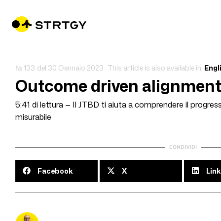
№ 133
del
30 Gennaio 2023
This article is also available in:
Engl
Outcome driven alignmen
5:41 di lettura — Il JTBD ti aiuta a comprendere il progre
misurabile
CONDIVIDI
Facebook
X
Link