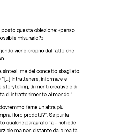
a posto questa obiezione: «penso
ossibile misurarlo?»
ggendo viene proprio dal fatto che
on.
 sintesi, ma del concetto sbagliato.
è “[…] intrattenere, informare e
 storytelling, di menti creative e di
età di intrattenimento al mondo.”
 dovremmo farne un’altra più
pra i loro prodotti?”. Se pur la
to qualche paragrafo fa – richiede
rziale ma non distante dalla realtà.