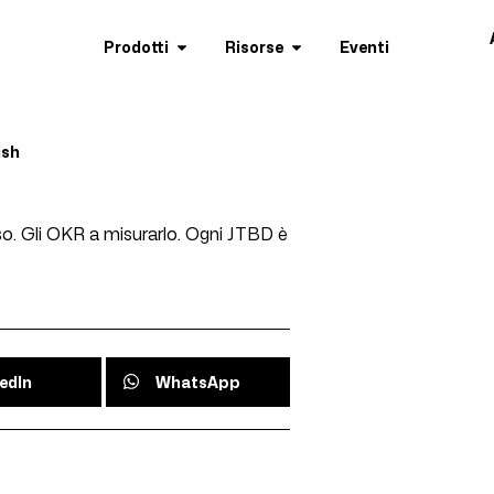
Prodotti
Risorse
Eventi
ish
t
sso. Gli OKR a misurarlo. Ogni JTBD è
edIn
WhatsApp