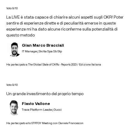
Voto 9/10
La LIVE è stata capace di chiarire alcuni aspetti sugli OKR! Poter
sentire di esperienze dirette e di peculiarità emerse in queste
esperienze mi ha dato alcune riconferme sulla potenzialità di
questo metodo
Gian Marco Bracciali
IT Manager, Skilta Spa Sb Stp
Ha partecipato a The Global State of OKRs - Reports 2023 / Edizione Italiana
Voto 9/10
Un grande investimento del proprio tempo
Flavio Vallone
Trace Platform Leader, Gucci
Ha partecipato allo STRTGY Meeting con Daniele Francescon