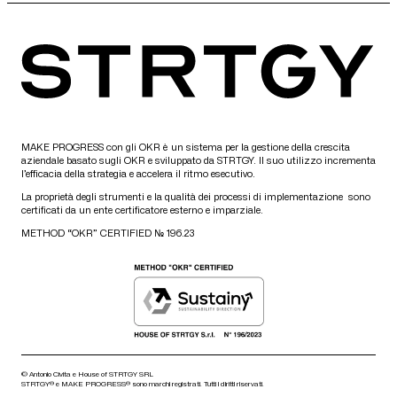
MAKE PROGRESS con gli OKR è un sistema per la gestione della crescita
aziendale basato sugli OKR e sviluppato da STRTGY. Il suo utilizzo incrementa
l’efficacia della strategia e accelera il ritmo esecutivo.
La proprietà degli strumenti e la qualità dei processi di implementazione sono
certificati da un ente certificatore esterno e imparziale.
METHOD “OKR” CERTIFIED № 196.23
© Antonio Civita e House of STRTGY SRL
STRTGY® e MAKE PROGRESS® sono marchi registrati. Tutti i diritti riservati.