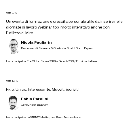
Voto 8/10
Un evento di formazione e crescita personale utile da inserire nelle
giornate di lavoro Webinar top, molto interattivo anche con
l’utilizzo di Miro
Nicola Pagliarin
Responsabili Finanza & Controllo, Strahl Grain Dryers
Ha partecipato a The Global State of OKRs - Reports 2023 / Edizione Italiana
Voto 10/10
Figo. Unico. Interessante. Muoviti, iscriviti!
Fabio Parolini
Co-founder, BEEAIM
Ha partecipato allo STRTGY Meeting con Paolo Borzacchiello