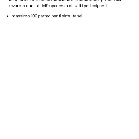
elevare la qualità dell’esperienza di tutti i partecipanti:
massimo 100 partecipanti simultanei
accesso entro 15 min dall’orario di inizio alla waiting room
possibilità di accendere microfono e webcam per interagire
Ti aspettiamo!
Chi partecipa agli STRTGY
g™ è entusiasta
Meetin
Voto 9/10
Ne sapevo molto poco e ho trovato l’incontro ricco e
stimolante
Adriano Allora
Co-founder, Maieutical Labs