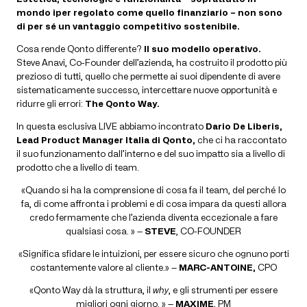
mondo iper regolato come quello finanziario – non sono
di per sé un vantaggio competitivo sostenibile.
Cosa rende Qonto differente?
Il suo modello operativo.
Steve Anavi, Co-Founder dell’azienda, ha costruito il prodotto più
prezioso di tutti, quello che permette ai suoi dipendente di avere
sistematicamente successo, intercettare nuove opportunità e
ridurre gli errori:
The Qonto Way.
In questa esclusiva LIVE abbiamo incontrato
Dario De Liberis,
Lead Product Manager Italia di Qonto,
che ci ha raccontato
il suo funzionamento dall’interno e del suo impatto sia a livello di
prodotto che a livello di team.
«Quando si ha la comprensione di cosa fa il team, del perché lo
fa, di come affronta i problemi e di cosa impara da questi allora
credo fermamente che l’azienda diventa eccezionale a fare
qualsiasi cosa. » —
STEVE
, CO-FOUNDER
«Significa sfidare le intuizioni, per essere sicuro che ognuno porti
costantemente valore al cliente.» —
MARC-ANTOINE,
CPO
«Qonto Way dà la struttura, il
why
, e gli strumenti per essere
migliori ogni giorno. » —
MAXIME
, PM