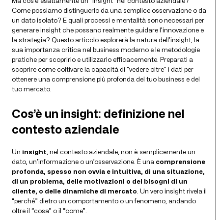
Ma cos’è esattamente un “insight” nel contesto aziendale?
Come possiamo distinguerlo da una semplice osservazione o da
un dato isolato? E quali processi e mentalità sono necessari per
generare insight che possano realmente guidare l’innovazione e
la strategia? Questo articolo esplorerà la natura dell’insight, la
sua importanza critica nel business moderno e le metodologie
pratiche per scoprirlo e utilizzarlo efficacemente. Preparati a
scoprire come coltivare la capacità di “vedere oltre” i dati per
ottenere una comprensione più profonda del tuo business e del
tuo mercato.
Cos’è un insight: definizione nel
contesto aziendale
Un
insight
, nel contesto aziendale, non è semplicemente un
dato, un’informazione o un’osservazione. È una
comprensione
profonda, spesso non ovvia e intuitiva, di una situazione,
di un problema, delle motivazioni o dei bisogni di un
cliente, o delle dinamiche di mercato
. Un vero insight rivela il
“perché” dietro un comportamento o un fenomeno, andando
oltre il “cosa” o il “come”.