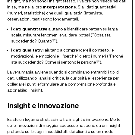
insight, ma non sono l’insight stesso. Il valore non risiede nei dati
in sé, ma nella loro
interpretazione
. Sia i dati quantitativi
(numeri, statistiche) che quelli qualitativi (interviste,
osservazioni, testi) sono fondamentali.
I
dati quantitativi
aiutano a identificare pattern su larga
scala, misurare fenomeni e validare ipotesi (“Cosa sta
succedendo? Quanto?”).
I
dati qualitativi
aiutano a comprendere il contesto, le
motivazioni, le emozioni e il “perché” dietro i numeri (“Perché
sta succedendo? Come si sentono le persone?”).
La vera magia avviene quando si combinano entrambi i tipi di
dati, utilizzando l’analisi critica, la curiosità e l’esperienza per
collegare i punti e formulare una comprensione profonda e
azionabile: l’insight.
Insight e innovazione
Esiste un legame strettissimo tra insight e innovazione. Molte
delle innovazioni di maggior successo nascono da un insight
profondo sui bisogni insoddisfatti dei clienti o su un modo