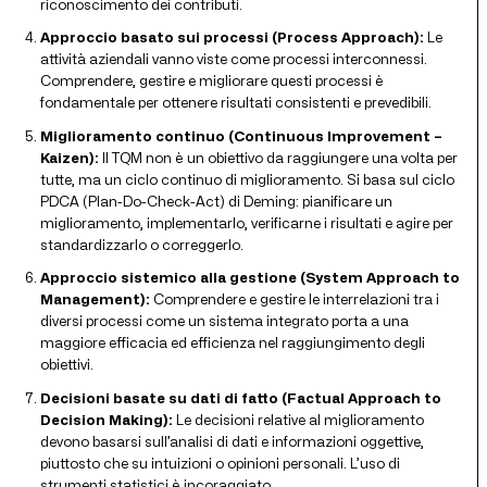
riconoscimento dei contributi.
Approccio basato sui processi (Process Approach):
Le
attività aziendali vanno viste come processi interconnessi.
Comprendere, gestire e migliorare questi processi è
fondamentale per ottenere risultati consistenti e prevedibili.
Miglioramento continuo (Continuous Improvement –
Kaizen):
Il TQM non è un obiettivo da raggiungere una volta per
tutte, ma un ciclo continuo di miglioramento. Si basa sul ciclo
PDCA (Plan-Do-Check-Act) di Deming: pianificare un
miglioramento, implementarlo, verificarne i risultati e agire per
standardizzarlo o correggerlo.
Approccio sistemico alla gestione (System Approach to
Management):
Comprendere e gestire le interrelazioni tra i
diversi processi come un sistema integrato porta a una
maggiore efficacia ed efficienza nel raggiungimento degli
obiettivi.
Decisioni basate su dati di fatto (Factual Approach to
Decision Making):
Le decisioni relative al miglioramento
devono basarsi sull’analisi di dati e informazioni oggettive,
piuttosto che su intuizioni o opinioni personali. L’uso di
strumenti statistici è incoraggiato.