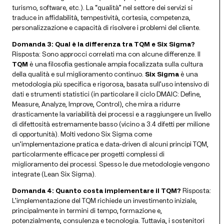
turismo, software, etc.). La “qualità” nel settore dei servizi si
traduce in affidabilità, tempestività, cortesia, competenza,
personalizzazione e capacità di risolvere i problemi del cliente.
Domanda 3: Qual è la differenza tra TQM e Six Sigma?
Risposta: Sono approcci correlati ma con alcune differenze. Il
TQM
è una filosofia gestionale ampia focalizzata sulla cultura
della qualità e sul miglioramento continuo.
Six Sigma
è una
metodologia più specifica e rigorosa, basata sull’uso intensivo di
dati e strumenti statistici (in particolare il ciclo DMAIC: Define,
Measure, Analyze, Improve, Control), che mira a ridurre
drasticamente la variabilità dei processi e a raggiungere un livello
di difettosità estremamente basso (vicino a 3.4 difetti per milione
di opportunità). Molti vedono Six Sigma come
un’implementazione pratica e data-driven di alcuni principi TQM,
particolarmente efficace per progetti complessi di
miglioramento dei processi. Spesso le due metodologie vengono
integrate (Lean Six Sigma).
Domanda 4: Quanto costa implementare il TQM?
Risposta:
L’implementazione del TQM richiede un investimento iniziale,
principalmente in termini di tempo, formazione e,
potenzialmente, consulenza e tecnologia. Tuttavia, i sostenitori