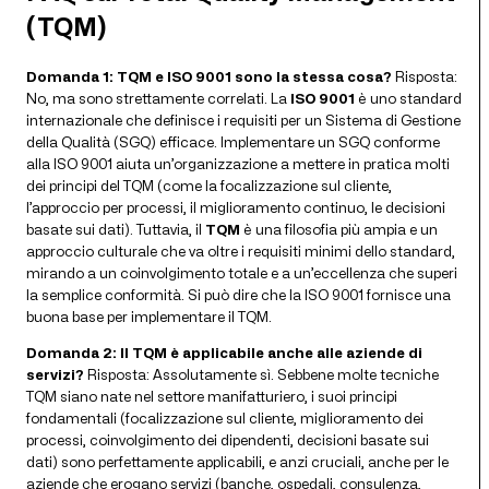
(TQM)
Domanda 1: TQM e ISO 9001 sono la stessa cosa?
Risposta:
No, ma sono strettamente correlati. La
ISO 9001
è uno standard
internazionale che definisce i requisiti per un Sistema di Gestione
della Qualità (SGQ) efficace. Implementare un SGQ conforme
alla ISO 9001 aiuta un’organizzazione a mettere in pratica molti
dei principi del TQM (come la focalizzazione sul cliente,
l’approccio per processi, il miglioramento continuo, le decisioni
basate sui dati). Tuttavia, il
TQM
è una filosofia più ampia e un
approccio culturale che va oltre i requisiti minimi dello standard,
mirando a un coinvolgimento totale e a un’eccellenza che superi
la semplice conformità. Si può dire che la ISO 9001 fornisce una
buona base per implementare il TQM.
Domanda 2: Il TQM è applicabile anche alle aziende di
servizi?
Risposta: Assolutamente sì. Sebbene molte tecniche
TQM siano nate nel settore manifatturiero, i suoi principi
fondamentali (focalizzazione sul cliente, miglioramento dei
processi, coinvolgimento dei dipendenti, decisioni basate sui
dati) sono perfettamente applicabili, e anzi cruciali, anche per le
aziende che erogano servizi (banche, ospedali, consulenza,