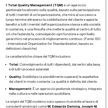
Il
Total Quality Management (TQM)
è un approccio
gestionale focalizzato sulla qualità, basato sulla partecipazione
di tutti i membri di un’organizzazione, che mira al successo a
lungo termine attraverso la soddisfazione del cliente e apporta
benefici a tutti i membri dell’organizzazione stessa e alla società.
In sostanza, è una filosofia che mette la qualità al centro di tutto
ciò che l’azienda fa, coinvolgendo ogni funzione e ogni livello
gerarchico nel processo di miglioramento continuo. (Fonte: ISO
– International Organization for Standardization, basato su
definizioni classiche)
Le caratteristiche chiave del TQM includono:
Total:
Coinvolgimento di
tutti
i dipendenti, dai vertici alla base,
e di
tutti
i processi aziendali.
Quality:
Soddisfare (e possibilmente superare) le aspettative
dei clienti in modo costante. La qualità è definita dal cliente.
Management:
È un approccio
gestionale
strategico, integrato
nella cultura e nelle operazioni quotidiane.
Le origini del TQM moderno sono spesso ricondotte al lavoro di
consulenti americani come
W. Edwards Deming
,
Joseph M.