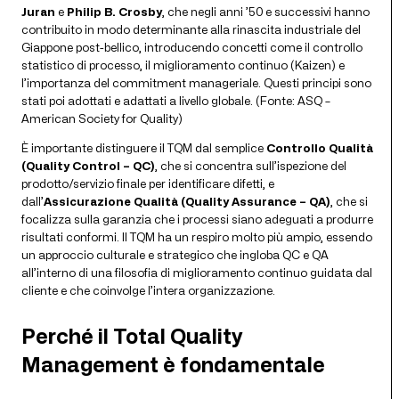
Juran
e
Philip B. Crosby
, che negli anni ’50 e successivi hanno
contribuito in modo determinante alla rinascita industriale del
Giappone post-bellico, introducendo concetti come il controllo
statistico di processo, il miglioramento continuo (Kaizen) e
l’importanza del commitment manageriale. Questi principi sono
stati poi adottati e adattati a livello globale. (Fonte: ASQ –
American Society for Quality)
È importante distinguere il TQM dal semplice
Controllo Qualità
(Quality Control – QC)
, che si concentra sull’ispezione del
prodotto/servizio finale per identificare difetti, e
dall’
Assicurazione Qualità (Quality Assurance – QA)
, che si
focalizza sulla garanzia che i processi siano adeguati a produrre
risultati conformi. Il TQM ha un respiro molto più ampio, essendo
un approccio culturale e strategico che ingloba QC e QA
all’interno di una filosofia di miglioramento continuo guidata dal
cliente e che coinvolge l’intera organizzazione.
Perché il Total Quality
Management è fondamentale