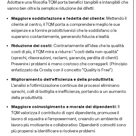
Adottare una filosofia TQM porta benefici tangibili e intangibili che
vanno ben oltre la semplice riduzione dei difetti:
Maggiore soddisfazione e fedeltà del cliente:
Mettendo il
cliente al centro, il TQM porta a comprendere meglio le sue
esigenze e a fornire prodotti/servizi che le soddisfano o le
superano costantemente, generando fiducia e lealtà.
Riduzione dei costi:
Contrariamente all’idea che la qualità
costi di più, il TQM mira a ridurre i “costi della non-qualità”
(sprechi, rilavorazioni, reclami, garanzie, perdita di clienti).
Prevenire i problemi è meno costoso che correggerli. (Principio
enfatizzato da Crosby con il concetto “Quality is Free”).
Miglioramento dell’efficienza e della produttività:
L’analisi e l’ottimizzazione continua dei processi eliminano
sprechi, colli di bottiglia e inefficienze, portando a un aumento
della produttività.
Maggiore coinvolgimento e morale dei dipendenti:
Il
TQM valorizza il contributo di ogni dipendente, promuove il
lavoro di squadra e l’empowerment, creando un ambiente di
lavoro più motivante e collaborativo. Dipendenti coinvolti sono
più propensi a identificare e risolvere problemi.