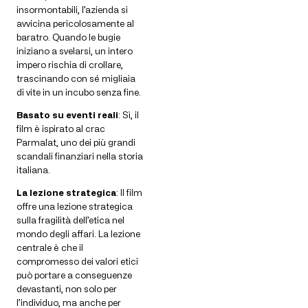
insormontabili, l’azienda si
avvicina pericolosamente al
baratro. Quando le bugie
iniziano a svelarsi, un intero
impero rischia di crollare,
trascinando con sé migliaia
di vite in un incubo senza fine.
Basato su eventi reali
: Sì, il
film è ispirato al crac
Parmalat, uno dei più grandi
scandali finanziari nella storia
italiana.
La lezione strategica
: Il film
offre una lezione strategica
sulla fragilità dell’etica nel
mondo degli affari. La lezione
centrale è che il
compromesso dei valori etici
può portare a conseguenze
devastanti, non solo per
l’individuo, ma anche per