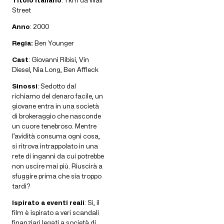
Street
Anno
: 2000
Regia:
Ben Younger
Cast
: Giovanni Ribisi, Vin
Diesel, Nia Long, Ben Affleck
Sinossi
: Sedotto dal
richiamo del denaro facile, un
giovane entra in una società
di brokeraggio che nasconde
un cuore tenebroso. Mentre
l’avidità consuma ogni cosa,
si ritrova intrappolato in una
rete di inganni da cui potrebbe
non uscire mai più. Riuscirà a
sfuggire prima che sia troppo
tardi?
Ispirato a eventi reali
: Sì, il
film è ispirato a veri scandali
finanziari legati a società di