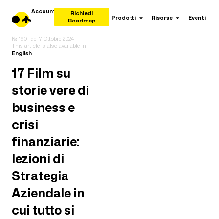
Account
Richiedi
Prodotti
Risorse
Eventi
Roadmap
№ 190
del
7 Ottobre 2024
This article is also available in:
English
17 Film su
storie vere di
business e
crisi
finanziarie:
lezioni di
Strategia
Aziendale in
cui tutto si