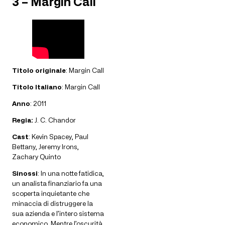
3 – Margin Call
Titolo originale
: Margin Call
Titolo Italiano
: Margin Call
Anno
: 2011
Regia:
J. C. Chandor
Cast
: Kevin Spacey, Paul
Bettany, Jeremy Irons,
Zachary Quinto
Sinossi
: In una notte fatidica,
un analista finanziario fa una
scoperta inquietante che
minaccia di distruggere la
sua azienda e l’intero sistema
economico. Mentre l’oscurità