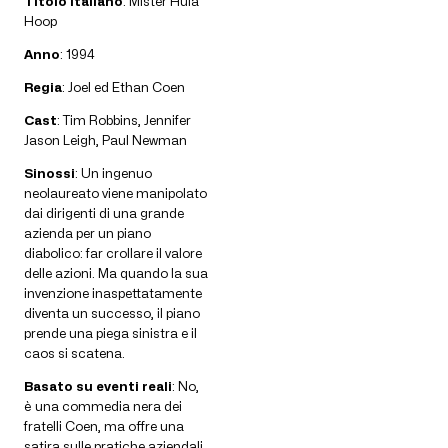
Titolo Italiano
: Mister Hula
Hoop
Anno
: 1994
Regia
: Joel ed Ethan Coen
Cast
: Tim Robbins, Jennifer
Jason Leigh, Paul Newman
Sinossi
: Un ingenuo
neolaureato viene manipolato
dai dirigenti di una grande
azienda per un piano
diabolico: far crollare il valore
delle azioni. Ma quando la sua
invenzione inaspettatamente
diventa un successo, il piano
prende una piega sinistra e il
caos si scatena.
Basato su eventi reali
: No,
è una commedia nera dei
fratelli Coen, ma offre una
satira sulle pratiche aziendali.