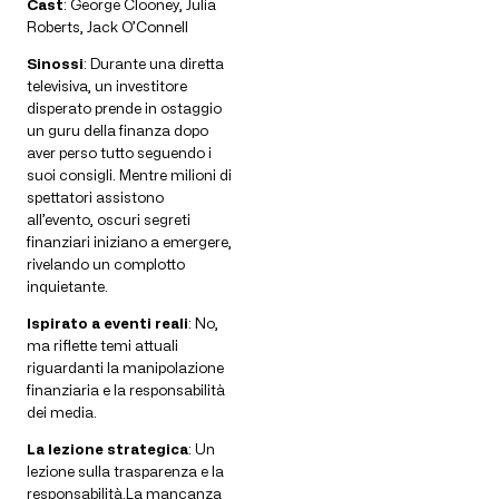
Cast
: George Clooney, Julia
Roberts, Jack O’Connell
Sinossi
: Durante una diretta
televisiva, un investitore
disperato prende in ostaggio
un guru della finanza dopo
aver perso tutto seguendo i
suoi consigli. Mentre milioni di
spettatori assistono
all’evento, oscuri segreti
finanziari iniziano a emergere,
rivelando un complotto
inquietante.
Ispirato a eventi reali
: No,
ma riflette temi attuali
riguardanti la manipolazione
finanziaria e la responsabilità
dei media.
La lezione strategica
: Un
lezione sulla trasparenza e la
responsabilità.La mancanza