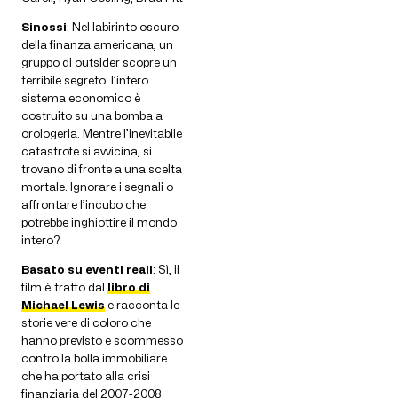
Sinossi
: Nel labirinto oscuro
della finanza americana, un
gruppo di outsider scopre un
terribile segreto: l’intero
sistema economico è
costruito su una bomba a
orologeria. Mentre l’inevitabile
catastrofe si avvicina, si
trovano di fronte a una scelta
mortale. Ignorare i segnali o
affrontare l’incubo che
potrebbe inghiottire il mondo
intero?
Basato su eventi reali
: Sì, il
film è tratto dal
libro di
Michael Lewis
e racconta le
storie vere di coloro che
hanno previsto e scommesso
contro la bolla immobiliare
che ha portato alla crisi
finanziaria del 2007-2008.