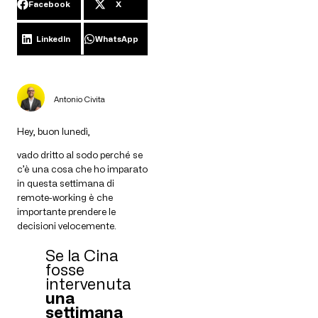
Facebook
X
LinkedIn
WhatsApp
Antonio Civita
Hey, buon lunedì,
vado dritto al sodo perché se
c’è una cosa che ho imparato
in questa settimana di
remote-working è che
importante prendere le
decisioni velocemente.
Se la Cina
fosse
intervenuta
una
settimana