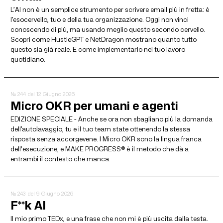
L’AI non è un semplice strumento per scrivere email più in fretta: è
l’esocervello, tuo e della tua organizzazione. Oggi non vinci
conoscendo di più, ma usando meglio questo secondo cervello.
Scopri come HustleGPT e NetDragon mostrano quanto tutto
questo sia già reale. E come implementarlo nel tuo lavoro
quotidiano.
№ 244
del 12 Giugno 2026
Micro OKR per umani e agenti
EDIZIONE SPECIALE - Anche se ora non sbagliano più la domanda
dell’autolavaggio, tu e il tuo team state ottenendo la stessa
risposta senza accorgevene. I Micro OKR sono la lingua franca
dell'esecuzione, e MAKE PROGRESS® è il metodo che dà a
entrambi il contesto che manca.
№ 243
del 9 Giugno 2026
F**k AI
Il mio primo TEDx, e una frase che non mi è più uscita dalla testa.