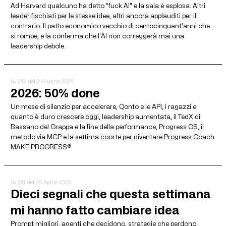
Ad Harvard qualcuno ha detto "fuck AI" e la sala è esplosa. Altri
leader fischiati per le stesse idee, altri ancora applauditi per il
contrario. Il patto economico vecchio di centocinquant'anni che
si rompe, e la conferma che l'AI non correggerà mai una
leadership debole.
№ 242
del 2 Giugno 2026
2026: 50% done
Un mese di silenzio per accelerare, Qonto e le API, i ragazzi e
quanto è duro crescere oggi, leadership aumentata, il TedX di
Bassano del Grappa e la fine della performance, Progress OS, il
metodo via MCP e la settima coorte per diventare Progress Coach
MAKE PROGRESS®.
№ 241
del 20 Aprile 2026
Dieci segnali che questa settimana
mi hanno fatto cambiare idea
Prompt migliori, agenti che decidono, strategie che perdono