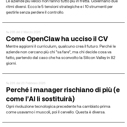
Le aziende più veloci non fanno tutto più in fretta. Governano due
ritmi diversi. Ecco le 5 tensioni strategiche e i 10 strumenti per
gestirle senza perdere il controllo.
№ 236
del 2 Marzo 2026
Come OpenClaw ha ucciso il CV
Mentre aggiorni il curriculum, qualcuno crea il futuro. Perché le
aziende non cercano più chi "sa fare", ma chi decide cosa va
fatto, partendo dal caso che ha sconvolto la Silicon Valley in 82
giorni.
№ 235
del 23 Febbraio 2026
Perché i manager rischiano di più (e
come l’AI li sostituirà)
Ogni rivoluzione tecnologica precedente ha cambiato prima
come usavamo i muscoli, poi il cervello. Questa è diversa.