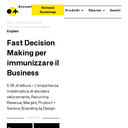
Account
Richiedi
Prodotti
Risorse
Eventi
Roadmap
№ 10
del
16 Marzo 2020
This article is also available in:
English
Fast Decision
Making per
immunizzare il
Business
5:05 di lettura — L'importanza
matematica di decidere
velocemente, Recurring
Revenue, Margini, Product +
Service, Branding by Design
CONDIVIDI