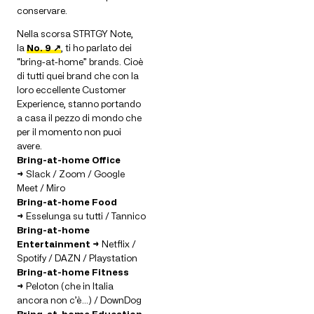
conservare.
Nella scorsa STRTGY Note,
la
No. 9 ↗
, ti ho parlato dei
“bring-at-home” brands. Cioè
di tutti quei brand che con la
loro eccellente Customer
Experience, stanno portando
a casa il pezzo di mondo che
per il momento non puoi
avere.
Bring-at-home Office
→
Slack / Zoom / Google
Meet / Miro
Bring-at-home Food
→
Esselunga su tutti / Tannico
Bring-at-home
Entertainment →
Netflix /
Spotify / DAZN / Playstation
Bring-at-home Fitness
→
Peloton (che in Italia
ancora non c’è…) / DownDog