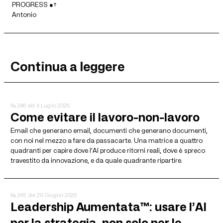
PROGRESS ●↑
Antonio
Continua a leggere
№ 246
del 4 Luglio 2026
Come evitare il lavoro-non-lavoro
Email che generano email, documenti che generano documenti,
con noi nel mezzo a fare da passacarte. Una matrice a quattro
quadranti per capire dove l'AI produce ritorni reali, dove è spreco
travestito da innovazione, e da quale quadrante ripartire.
№ 245
del 29 Giugno 2026
Leadership Aumentata™: usare l’AI
per la strategia, non solo per le