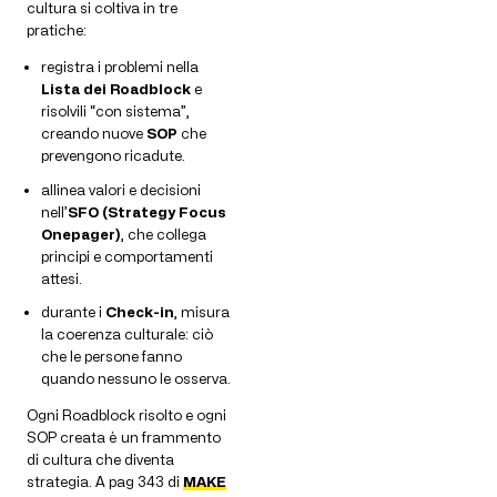
cultura si coltiva in tre
pratiche:
registra i problemi nella
Lista dei Roadblock
e
risolvili “con sistema”,
creando nuove
SOP
che
prevengono ricadute.
allinea valori e decisioni
nell’
SFO (Strategy Focus
Onepager)
, che collega
principi e comportamenti
attesi.
durante i
Check-in
, misura
la coerenza culturale: ciò
che le persone fanno
quando nessuno le osserva.
Ogni Roadblock risolto e ogni
SOP creata è un frammento
di cultura che diventa
strategia. A pag 343 di
MAKE