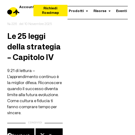
Account
Richiedi
Prodotti
Risorse
Eventi
Roadmap
№ 226
del
10 Novembre 2025
Le 25 leggi
della strategia
– Capitolo IV
9:21 di lettura —
L’apprendimento continuo è
la miglior difesa. Riconoscere
quando il successo diventa
limite alla futura evoluzione.
Come cultura e fiducia ti
fanno comprare tempo per
vincere.
CONDIVIDI