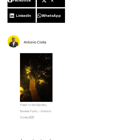
Facebook
X
LinkedIn
WhatsApp
Antonio Civita
Fresh in the Garden,
Soneva Fushi, – Antonio
Civita 2025