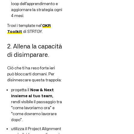
loop dell’apprendimento e
aggiornare la strategia ogni
4 mesi.
Trovi i template nel’
OKR
Toolkit
di STRTGY.
2. Allena la capacità
di disimparare.
Ciò che ti ha reso forte ieri
può bloccarti domani. Per
disinnescare questa trappola:
progetta il
Now & Next
insieme al tuo team
,
rendi visibile il passaggio tra
“come lavoriamo ora” e
“come dovremo lavorare
dopo”.
utilizza il Project Alignment