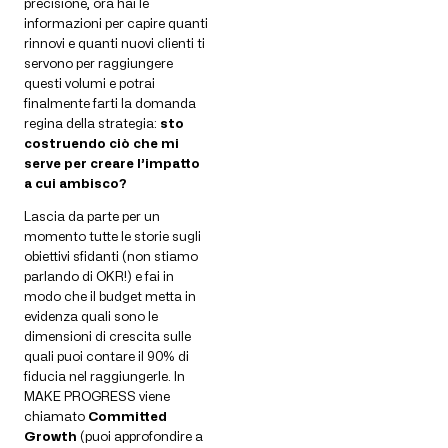
precisione, ora hai le
informazioni per capire quanti
rinnovi e quanti nuovi clienti ti
servono per raggiungere
questi volumi e potrai
finalmente farti la domanda
regina della strategia:
sto
costruendo ciò che mi
serve per creare l’impatto
a cui ambisco?
Lascia da parte per un
momento tutte le storie sugli
obiettivi sfidanti (non stiamo
parlando di OKR!) e fai in
modo che il budget metta in
evidenza quali sono le
dimensioni di crescita sulle
quali puoi contare il 90% di
fiducia nel raggiungerle. In
MAKE PROGRESS viene
chiamato
Committed
Growth
(puoi approfondire a