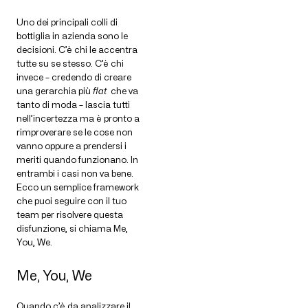
Uno dei principali colli di
bottiglia in azienda sono le
decisioni. C’è chi le accentra
tutte su se stesso. C’è chi
invece – credendo di creare
una gerarchia più
flat
che va
tanto di moda – lascia tutti
nell’incertezza ma è pronto a
rimproverare se le cose non
vanno oppure a prendersi i
meriti quando funzionano. In
entrambi i casi non va bene.
Ecco un semplice framework
che puoi seguire con il tuo
team per risolvere questa
disfunzione, si chiama Me,
You, We.
Me, You, We
Quando c’è da analizzare il