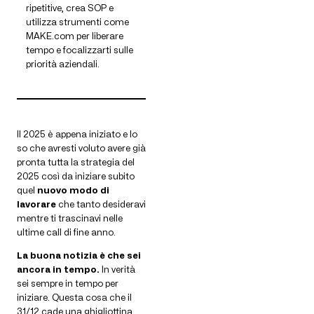
ripetitive, crea SOP e
utilizza strumenti come
MAKE.com per liberare
tempo e focalizzarti sulle
priorità aziendali.
Il 2025 è appena iniziato e lo
so che avresti voluto avere già
pronta tutta la strategia del
2025 così da iniziare subito
quel
nuovo modo di
lavorare
che tanto desideravi
mentre ti trascinavi nelle
ultime call di fine anno.
La buona notizia è che sei
ancora in tempo.
In verità
sei sempre in tempo per
iniziare. Questa cosa che il
31/12 cade una ghigliottina