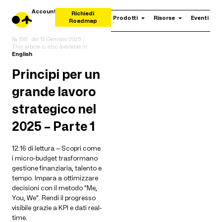
Account
Richiedi
Prodotti
Risorse
Eventi
Roadmap
№ 198
del
13 Gennaio 2025
This article is also available in:
English
Principi per un
grande lavoro
strategico nel
2025 – Parte 1
12:16 di lettura — Scopri come
i micro-budget trasformano
gestione finanziaria, talento e
tempo. Impara a ottimizzare
decisioni con il metodo "Me,
You, We". Rendi il progresso
visibile grazie a KPI e dati real-
time.