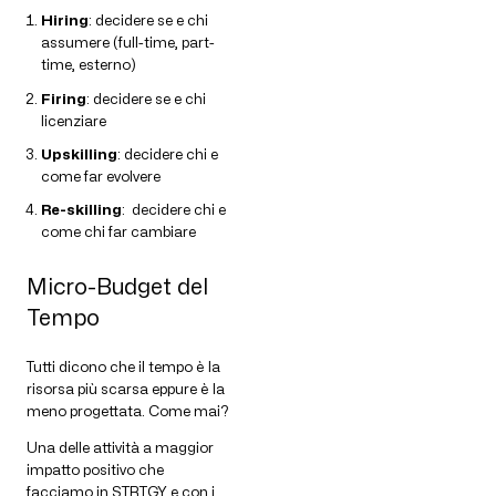
Hiring
: decidere se e chi
assumere (full-time, part-
time, esterno)
Firing
: decidere se e chi
licenziare
Upskilling
: decidere chi e
come far evolvere
Re-skilling
: decidere chi e
come chi far cambiare
Micro-Budget del
Tempo
Tutti dicono che il tempo è la
risorsa più scarsa eppure è la
meno progettata. Come mai?
Una delle attività a maggior
impatto positivo che
facciamo in STRTGY e con i