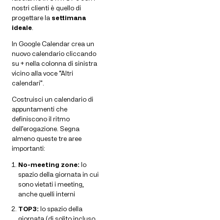
nostri clienti è quello di
progettare la
settimana
ideale
.
In Google Calendar crea un
nuovo calendario cliccando
su + nella colonna di sinistra
vicino alla voce “Altri
calendari”.
Costruisci un calendario di
appuntamenti che
definiscono il ritmo
dell’erogazione. Segna
almeno queste tre aree
importanti:
No-meeting zone:
lo
spazio della giornata in cui
sono vietati i meeting,
anche quelli interni
TOP3:
lo spazio della
giornata (di solito incluso