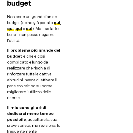
budget
Non sono un grande fan del
budget (ne ho già parlato
qui
,
qui
,
qui
e
qui
). Ma – se fatto
bene – non posso negarne
l’utilità.
Il problema più grande del
budget
è che è così
complicato e lungo da
realizzare che rischia di
rinforzare tutte le cattive
abitudini invece di attivare il
pensiero critico su come
migliorare l’utilizzo delle
risorse.
Il mio consiglio è di
dedicarci meno tempo
possibile
, accettare la sua
provvisorietà, ma revisionarlo
frequentemente.