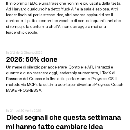
Il mio primo TEDx, e una frase che non mi è più uscita dalla testa.
Ad Harvard qualcuno ha detto "fuck AI" e la sala è esplosa. Altri
leader fischiati per le stesse idee, altri ancora applauditi per il
contrario. Il patto economico vecchio di centocinquant'anni che
si rompe, e la conferma che l'AI non correggerà mai una
leadership debole.
№ 242
del 2 Giugno 2026
2026: 50% done
Un mese di silenzio per accelerare, Qonto e le API, i ragazzi e
quanto è duro crescere oggi, leadership aumentata, il TedX di
Bassano del Grappa e la fine della performance, Progress OS, il
metodo via MCP e la settima coorte per diventare Progress Coach
MAKE PROGRESS®.
№ 241
del 20 Aprile 2026
Dieci segnali che questa settimana
mi hanno fatto cambiare idea