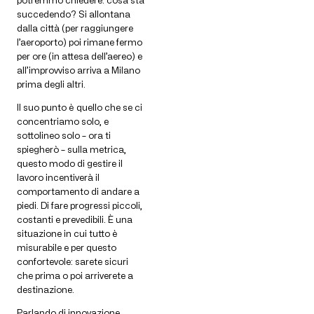
potremmo chiedere: cosa sta
succedendo? Si allontana
dalla città (per raggiungere
l’aeroporto) poi rimane fermo
per ore (in attesa dell’aereo) e
all’improvviso arriva a Milano
prima degli altri.
Il suo punto è quello che se ci
concentriamo solo, e
sottolineo solo – ora ti
spiegherò – sulla metrica,
questo modo di gestire il
lavoro incentiverà il
comportamento di andare a
piedi. Di fare progressi piccoli,
costanti e prevedibili. È una
situazione in cui tutto è
misurabile e per questo
confortevole: sarete sicuri
che prima o poi arriverete a
destinazione.
Parlando di innovazione…