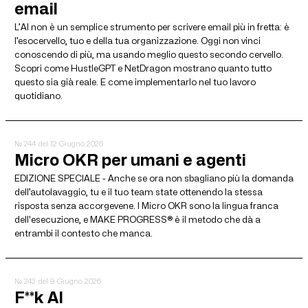
email
L’AI non è un semplice strumento per scrivere email più in fretta: è
l’esocervello, tuo e della tua organizzazione. Oggi non vinci
conoscendo di più, ma usando meglio questo secondo cervello.
Scopri come HustleGPT e NetDragon mostrano quanto tutto
questo sia già reale. E come implementarlo nel tuo lavoro
quotidiano.
№ 244
del 12 Giugno 2026
Micro OKR per umani e agenti
EDIZIONE SPECIALE - Anche se ora non sbagliano più la domanda
dell’autolavaggio, tu e il tuo team state ottenendo la stessa
risposta senza accorgevene. I Micro OKR sono la lingua franca
dell'esecuzione, e MAKE PROGRESS® è il metodo che dà a
entrambi il contesto che manca.
№ 243
del 9 Giugno 2026
F**k AI