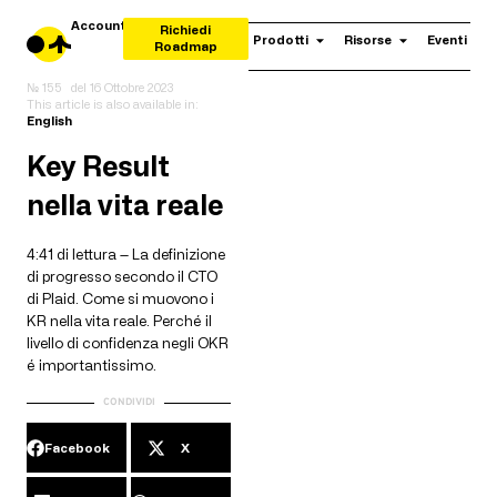
Account
Richiedi
Prodotti
Risorse
Eventi
Roadmap
№ 155
del
16 Ottobre 2023
This article is also available in:
English
Key Result
nella vita reale
4:41 di lettura — La definizione
di progresso secondo il CTO
di Plaid. Come si muovono i
KR nella vita reale. Perché il
livello di confidenza negli OKR
é importantissimo.
CONDIVIDI
Facebook
X