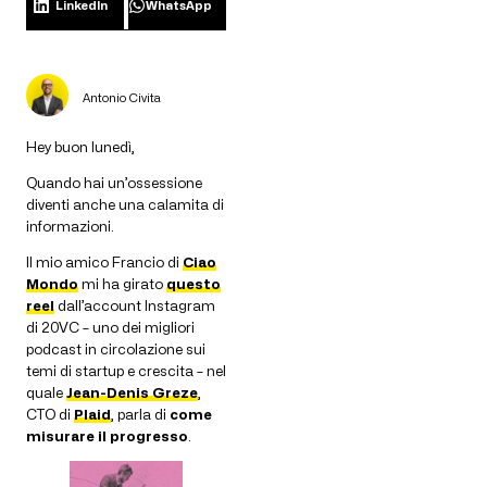
LinkedIn
WhatsApp
Antonio Civita
Hey buon lunedì,
Quando hai un’ossessione
diventi anche una calamita di
informazioni.
Il mio amico Francio di
Ciao
Mondo
mi ha girato
questo
reel
dall’account Instagram
di 20VC – uno dei migliori
podcast in circolazione sui
temi di startup e crescita – nel
quale
Jean-Denis Greze
,
CTO di
Plaid
, parla di
come
misurare il progresso
.