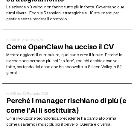
Le aziende più veloci non fanno tutto più in fretta. Governano due
ritmi diversi. Ecco le 5 tensioni strategiche e i 10 strumenti per
gestirle senza perdere il controllo.
№ 236
del 2 Marzo 2026
Come OpenClaw ha ucciso il CV
Mentre aggiorni il curriculum, qualcuno crea il futuro. Perché le
aziende non cercano più chi "sa fare", ma chi decide cosa va
fatto, partendo dal caso che ha sconvolto la Silicon Valley in 82
giorni.
№ 235
del 23 Febbraio 2026
Perché i manager rischiano di più (e
come l’AI li sostituirà)
Ogni rivoluzione tecnologica precedente ha cambiato prima
come usavamo i muscoli, poi il cervello. Questa è diversa.