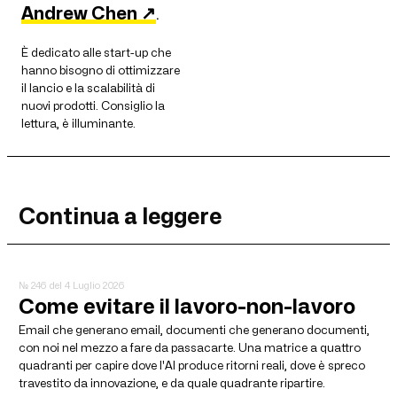
Andrew Chen ↗
.
È dedicato alle start-up che
hanno bisogno di ottimizzare
il lancio e la scalabilità di
nuovi prodotti. Consiglio la
lettura, è illuminante.
Continua a leggere
№ 246
del 4 Luglio 2026
Come evitare il lavoro-non-lavoro
Email che generano email, documenti che generano documenti,
con noi nel mezzo a fare da passacarte. Una matrice a quattro
quadranti per capire dove l'AI produce ritorni reali, dove è spreco
travestito da innovazione, e da quale quadrante ripartire.