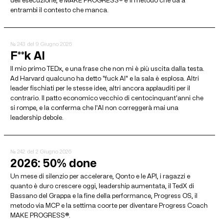
entrambi il contesto che manca.
№ 243
del 9 Giugno 2026
F**k AI
Il mio primo TEDx, e una frase che non mi è più uscita dalla testa.
Ad Harvard qualcuno ha detto "fuck AI" e la sala è esplosa. Altri
leader fischiati per le stesse idee, altri ancora applauditi per il
contrario. Il patto economico vecchio di centocinquant'anni che
si rompe, e la conferma che l'AI non correggerà mai una
leadership debole.
№ 242
del 2 Giugno 2026
2026: 50% done
Un mese di silenzio per accelerare, Qonto e le API, i ragazzi e
quanto è duro crescere oggi, leadership aumentata, il TedX di
Bassano del Grappa e la fine della performance, Progress OS, il
metodo via MCP e la settima coorte per diventare Progress Coach
MAKE PROGRESS®.