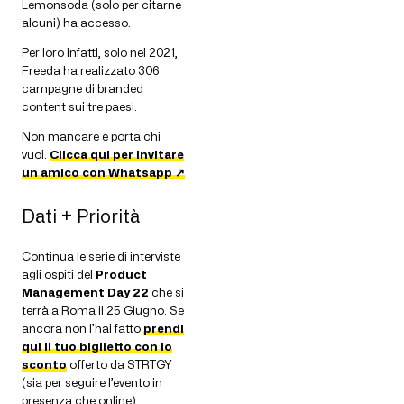
Lemonsoda (solo per citarne
alcuni) ha accesso.
Per loro infatti, solo nel 2021,
Freeda ha realizzato 306
campagne di branded
content sui tre paesi.
Non mancare e porta chi
vuoi.
Clicca qui per invitare
un amico con Whatsapp ↗
Dati + Priorità
Continua le serie di interviste
agli ospiti del
Product
Management Day 22
che si
terrà a Roma il 25 Giugno. Se
ancora non l’hai fatto
prendi
qui il tuo biglietto con lo
sconto
offerto da STRTGY
(sia per seguire l’evento in
presenza che online)