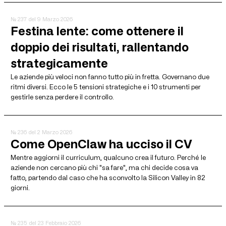
№ 237
del 9 Marzo 2026
Festina lente: come ottenere il
doppio dei risultati, rallentando
strategicamente
Le aziende più veloci non fanno tutto più in fretta. Governano due
ritmi diversi. Ecco le 5 tensioni strategiche e i 10 strumenti per
gestirle senza perdere il controllo.
№ 236
del 2 Marzo 2026
Come OpenClaw ha ucciso il CV
Mentre aggiorni il curriculum, qualcuno crea il futuro. Perché le
aziende non cercano più chi "sa fare", ma chi decide cosa va
fatto, partendo dal caso che ha sconvolto la Silicon Valley in 82
giorni.
№ 235
del 23 Febbraio 2026