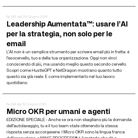
№ 245
del 29 Giugno 2026
Leadership Aumentata™: usare l’AI
per la strategia, non solo per le
email
L’AI non è un semplice strumento per scrivere email più in fretta: è
l’esocervello, tuo e della tua organizzazione. Oggi non vinci
conoscendo di più, ma usando meglio questo secondo cervello.
Scopri come HustleGPT e NetDragon mostrano quanto tutto
questo sia già reale. E come implementarlo nel tuo lavoro
quotidiano.
№ 244
del 12 Giugno 2026
Micro OKR per umani e agenti
EDIZIONE SPECIALE - Anche se ora non sbagliano più la domanda
dell’autolavaggio, tu e il tuo team state ottenendo la stessa
risposta senza accorgevene. I Micro OKR sono la lingua franca
dell'esecuzione, e MAKE PROGRESS® è il metodo che dà a