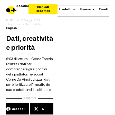
Account
Richiedi
Prodotti
Risorse
Eventi
Roadmap
№ 115
del
30 Maggio 2022
This article is also available in:
English
Dati, creatività
e priorità
6:03 di lettura — Come Freeda
utilizza i dati per
comprendere gli algoritmi
delle piattaforme social.
Come Da Vinci utilizza i dati
per prioritizzare l’impatto del
suo prodotto nell’healthcare.
CONDIVIDI
Facebook
X