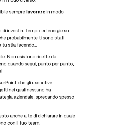
e
in modo diverso
.
sibile sempre
lavorare
in modo
e di investire tempo ed energie su
che probabilmente ti sono stati
a tu stia facendo…
ile. Non esistono ricette da
mmeno quando segui, punto per punto,
s!
werPoint che gli executive
etti nei quali nessuno ha
rategia aziendale, sprecando spesso
sto anche a te di dichiarare in quale
eno con il tuo team.