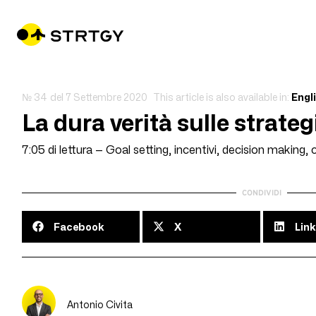
№ 34
del
7 Settembre 2020
This article is also available in:
Engl
La dura verità sulle strateg
7:05 di lettura — Goal setting, incentivi, decision making
CONDIVIDI
Facebook
X
Link
Antonio Civita