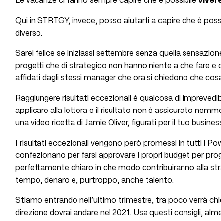
Le vacanze ci fanno sempre capire che è possibile
viver
Qui in STRTGY, invece, posso aiutarti a capire che è pos
diverso
.
Sarei felice se iniziassi settembre senza quella sensazion
progetti che di strategico non hanno niente a che fare e 
affidati dagli stessi manager che ora si chiedono che cos
Raggiungere risultati eccezionali è qualcosa di imprevedib
applicare alla lettera e il risultato non è assicurato ne
una video ricetta di Jamie Oliver, figurati per il tuo busines
I risultati eccezionali vengono però promessi in tutti i Po
confezionano per farsi approvare i propri budget per prog
perfettamente chiaro in che modo contribuiranno alla st
tempo, denaro e, purtroppo, anche talento.
Stiamo entrando nell’ultimo trimestre, tra poco verrà chie
direzione dovrai andare nel 2021. Usa questi consigli, alm