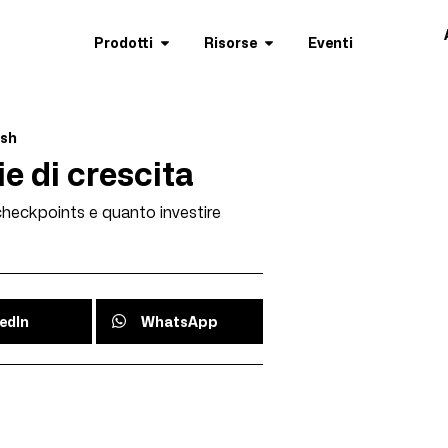
Prodotti
Risorse
Eventi
ish
ie di crescita
, checkpoints e quanto investire
edIn
WhatsApp