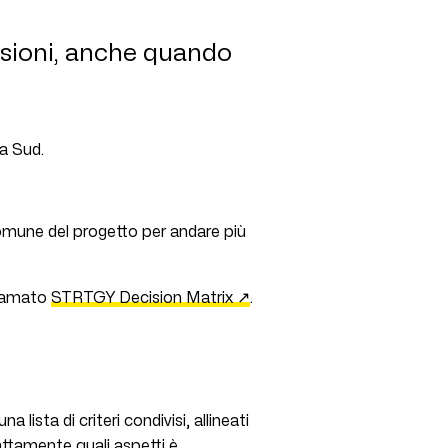
cisioni, anche quando
 a Sud.
 comune del progetto per andare più
hiamato
STRTGY Decision Matrix ↗
.
 lista di criteri condivisi, allineati
sattamente quali aspetti è