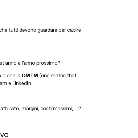
che tutti devono guardare per capire
t’anno e l’anno prossimo?
c
o con la
OMTM
(one metric that
gram e LinkedIn.
Fatturato, margini, costi massimi, … ?
ivo