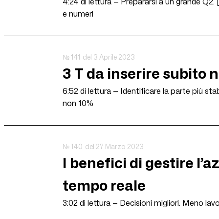
4:24 di lettura — Prepararsi a un grande Q2
e numeri
№ 141
del 3 Aprile 2023
3 T da inserire subito 
6:52 di lettura — Identificare la parte più s
non 10%
№ 140
del 27 Marzo 2023
I benefici di gestire l
tempo reale
3:02 di lettura — Decisioni migliori. Meno lav