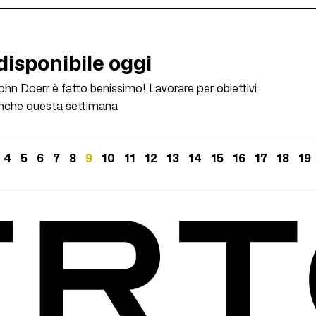
 disponibile oggi
 John Doerr è fatto benissimo! Lavorare per obiettivi
e anche questa settimana
4
5
6
7
8
9
10
11
12
13
14
15
16
17
18
19