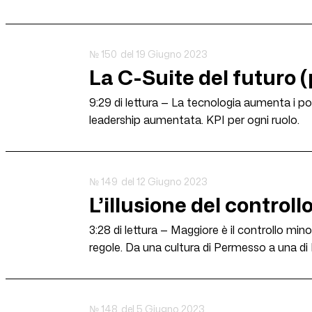
№ 150
del 19 Giugno 2023
La C-Suite del futuro (
9:29 di lettura — La tecnologia aumenta i posti
leadership aumentata. KPI per ogni ruolo.
№ 149
del 12 Giugno 2023
L’illusione del controll
3:28 di lettura — Maggiore è il controllo minor
regole. Da una cultura di Permesso a una di
№ 148
del 5 Giugno 2023