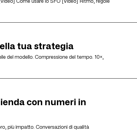
. [Video] Come usare lo SFO [Video] Ritmo, regole
nella tua strategia
tabile del modello. Compressione del tempo. 10×,
’azienda con numeri in
oro, più impatto. Conversazioni di qualità