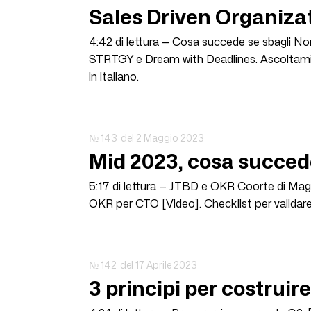
Sales Driven Organizat
4:42 di lettura — Cosa succede se sbagli No
STRTGY e Dream with Deadlines. Ascoltami i
in italiano.
№ 143
del 2 Maggio 2023
Mid 2023, cosa succe
5:17 di lettura — JTBD e OKR Coorte di Magg
OKR per CTO [Video]. Checklist per validar
№ 142
del 17 Aprile 2023
3 principi per costruir